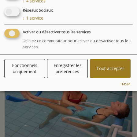
une prise en charge personnalisée pour retrouver
↓
4
services
mobilité et souplesse.
Réseaux Sociaux
1728 €
↓
1
service
à partir de
par personne
Activer ou désactiver tous les services
Utilisez ce commutateur pour activer ou désactiver tous les
CHOISIR CE FORFAIT
services.
Fonctionnels
Enregistrer les
Tout accepter
uniquement
préférences
TMSM