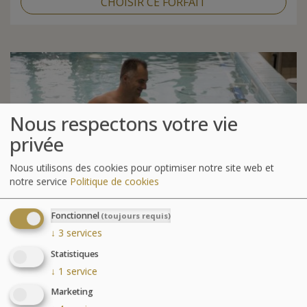
CHOISIR CE FORFAIT
Nous respectons votre vie
privée
Nous utilisons des cookies pour optimiser notre site web et
notre service
Politique de cookies
Fonctionnel
(toujours requis)
↓
3
services
MER
RÉÉDUCATION
&
Statistiques
7 nuits ou +
↓
1
service
Marketing
Idéal pour les pathologies ostéo-articulaires avec