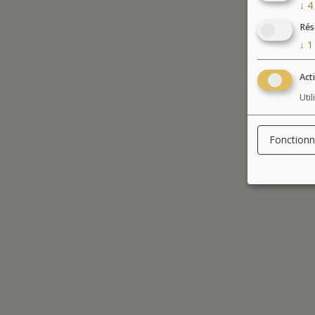
↓
4
Rés
↓
1
Act
Uti
Fonctionn