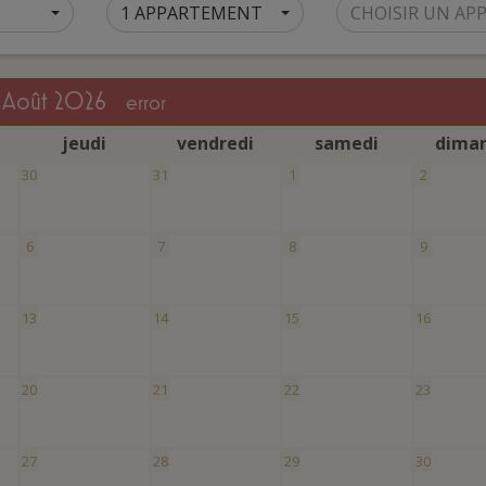
1 APPARTEMENT
CHOISIR UN A
août 2026
error
j
eudi
v
endredi
s
amedi
d
ima
30
31
1
2
6
7
8
9
13
14
15
16
20
21
22
23
27
28
29
30