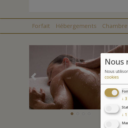
Forfait
Hébergements
Chambre
Nous r
Nous utiliso
Précédent
cookies
Fon
↓
3
Sta
↓
1
Mar