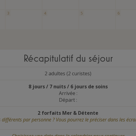
3
4
5
6
Récapitulatif du séjour
2 adultes (2 curistes)
8 jours / 7 nuits / 6 jours de soins
Arrivée :
Départ :
2 forfaits Mer
&
Détente
s différents par personne ? Vous pourrez le préciser dans les écra
Choisissez une date
dans le calendrier
pour continuer