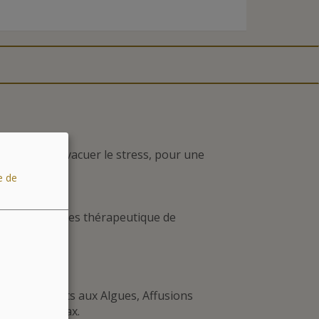
tensions, évacuer le stress, pour une
e de
oins.
e avec Massages thérapeutique de
Cervical
nts : Bain Jets aux Algues, Affusions
ne, Ondorelax.