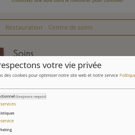
Restauration
Centre de soins
Soins
espectons votre vie privée
Un programme enrichi pour encore mieux dénouer les 
détente totale du corps et de l’esprit.
ns des cookies pour optimiser notre site web et notre service
Politiqu
Suivant
Programme sur une base de 6 jours de thalasso / 24 s
6 Massages sous Affusions (alternance possibl
ctionnel
(toujours requis)
kinésithérapie)
services
3 Enveloppements d’Algues
3 séances encadrées en Piscine Jet Lombaire ou 
tistiques
3 séances de relaxation en piscine ou en salle
service
9 soins d’hydrothérapie en cabine parmi les suiva
keting
Dynamiques, Drainage Marin, Douche Sous-Mari