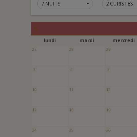
7 NUITS
2 CURISTES
l
undi
m
ardi
m
ercredi
27
28
29
3
4
5
10
11
12
17
18
19
24
25
26