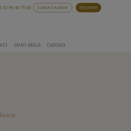
l. 02 99 40 75 00
CONTACT & DEVIS
RÉSERVER
NTS
SAINT-MALO
CADEAUX
dence.