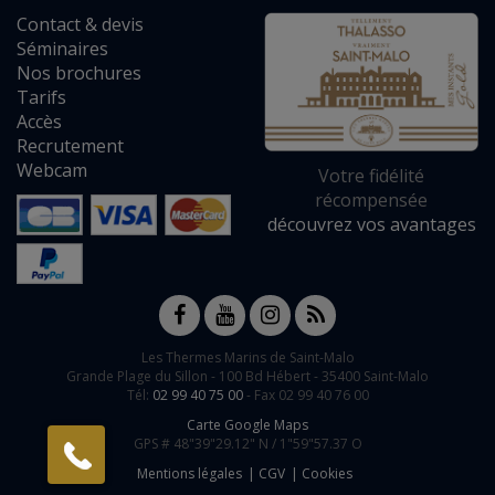
Contact
&
devis
Séminaires
Nos brochures
Tarifs
Accès
Recrutement
Webcam
Votre fidélité
récompensée
découvrez vos avantages
Les Thermes Marins de Saint-Malo
Grande Plage du Sillon -
100 Bd Hébert
-
35400
Saint-Malo
Tél:
02 99 40 75 00
- Fax 02 99 40 76 00
Carte Google Maps
GPS #
48"39"29.12" N /
1"59"57.37 O
Mentions légales
CGV
Cookies