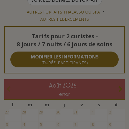
•
AUTRES FORFAITS THALASSO OU SPA
AUTRES HÉBERGEMENTS
Tarifs pour
2 curistes
-
8 jours / 7 nuits / 6 jours de soins
MODIFIER LES INFORMATIONS
(DURÉE, PARTICIPANTS)
août 2026
error
l
m
m
j
v
s
d
27
28
29
30
31
1
2
3
4
5
6
7
8
9