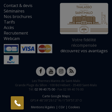
Contact
&
devis
Séminaires
Nos brochures
Tarifs
Accès
Recrutement
Webcam
Votre fidélité
récompensée
découvrez vos avantages
Les Thermes Marins de Saint-Malo
Grande Plage du Sillon -
100 Bd Hébert
-
35400
Saint-Malo
Tél:
02 99 40 75 00
- Fax 02 99 40 76 00
Carte Google Maps
GPS #
48"39"29.12" N /
1"59"57.37 O
Mentions légales
CGV
Cookies