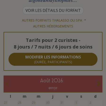
VOIR LES DÉTAILS DU FORFAIT
•
AUTRES FORFAITS THALASSO OU SPA
AUTRES HÉBERGEMENTS
Tarifs pour
2 curistes
-
8 jours / 7 nuits / 6 jours de soins
MODIFIER LES INFORMATIONS
(DURÉE, PARTICIPANTS)
août 2026
error
l
m
m
j
v
s
d
27
28
29
30
31
1
2