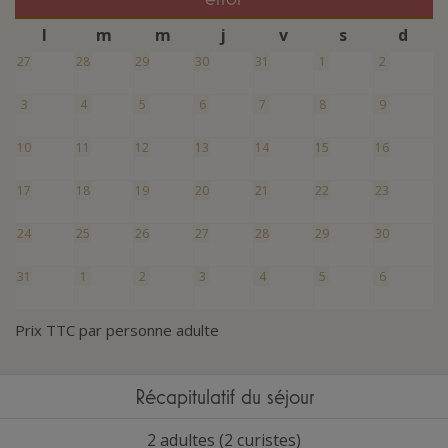
l
m
m
j
v
s
d
27
28
29
30
31
1
2
3
4
5
6
7
8
9
10
11
12
13
14
15
16
17
18
19
20
21
22
23
24
25
26
27
28
29
30
31
1
2
3
4
5
6
Prix TTC par personne adulte
Récapitulatif du séjour
2 adultes (2 curistes)