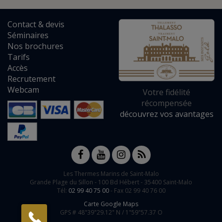
Contact
&
devis
Séminaires
Nos brochures
Tarifs
Accès
Recrutement
Webcam
Votre fidélité
récompensée
découvrez vos avantages
Les Thermes Marins de Saint-Malo
Grande Plage du Sillon -
100 Bd Hébert
-
35400
Saint-Malo
Tél:
02 99 40 75 00
- Fax 02 99 40 76 00
Carte Google Maps
GPS #
48"39"29.12" N /
1"59"57.37 O