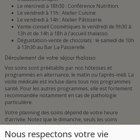
Le mercredi à 18h30 : Conférence Nutrition.
Le vendredi à 11h : Atelier Cuisine.
Le vendredi à 14h : Atelier Pâtisserie.
Vente-conseil Cosmétiques le vendredi de 9h30 à
13h et de 14h à 18h à l'accueil thalasso.
Dégustation-vente de chocolats : le samedi de 10h
à 13h30 au Bar La Passerelle.
Déroulement de votre séjour thalasso
Vos soins sont préétablis par nos hôtesses et
programmés en alternance, le matin ou l’après-midi. La
visite médicale est incluse dans tous nos programmes
santé. Pour les autres programmes, elle est fortement
recommandée notamment en cas de pathologie
particulière.
Votre planning des soins dépend de votre heure
d'arrivée. Notez que le dimanche, seuls les soins
d'hydrothérapie sont dispensés
Nous respectons votre vie