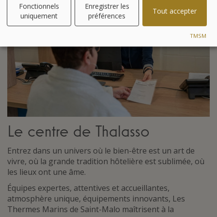
Fonctionnels
Enregistrer les
Tout accepter
uniquement
préférences
TMSM
Le centre de Thalasso
Entrez dans un univers où le bien-être est un art de
vivre, où la grande tradition hôtelière est sublimée, où
les lieux ont une âme.
Équipes expertes, attentives et accueillantes,
atmosphère unique, équipements innovants, Les
Thermes Marins de Saint-Malo maîtrisent à la