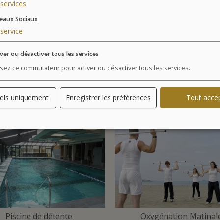
services
Un séjour techniquement éprouvé qui 
eaux Sociaux
soins très efficaces
pour le soulagemen
service
iver ou désactiver tous les services
Pour les femmes enceintes, les soins sont autorisés en
Thalasso peut être envisageable. Veuillez signaler l’éta
lisez ce commutateur pour activer ou désactiver tous les services.
réservation. Une visite médicale gratuite sera organis
els uniquement
Enregistrer les préférences
Tout acce
Piscine de détente
Oxygénation Matinal