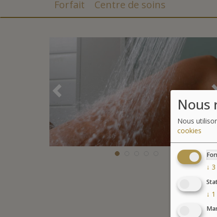
Forfait
Centre de soins
Précédent
Nous r
Nous utiliso
cookies
Fon
↓
3
Sta
↓
1
Mar