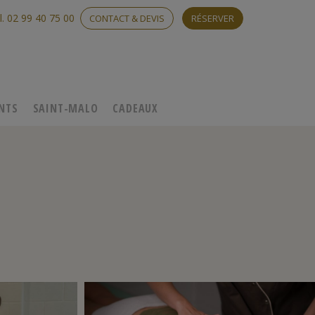
l. 02 99 40 75 00
CONTACT & DEVIS
RÉSERVER
NTS
SAINT-MALO
CADEAUX