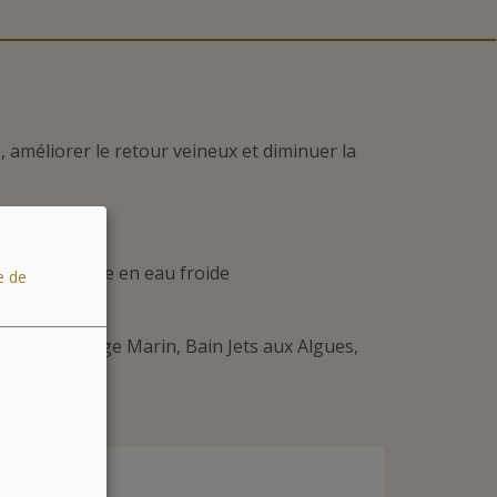
, améliorer le retour veineux et diminuer la
oir de marche en eau froide
e de
l
ants : Drainage Marin, Bain Jets aux Algues,