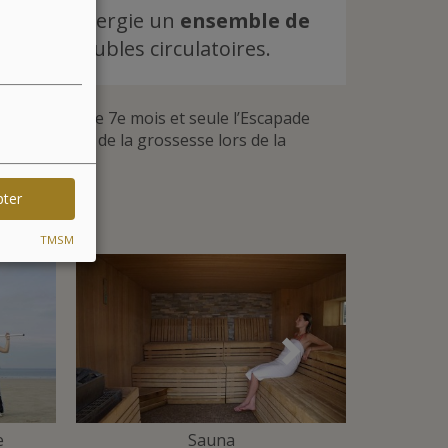
met en synergie un
ensemble de
t des troubles circulatoires.
tre le 3e et le 7e mois et seule l’Escapade
t et le stade de la grossesse lors de la
ée sur place.
pter
TMSM
Suivant
e
Sauna