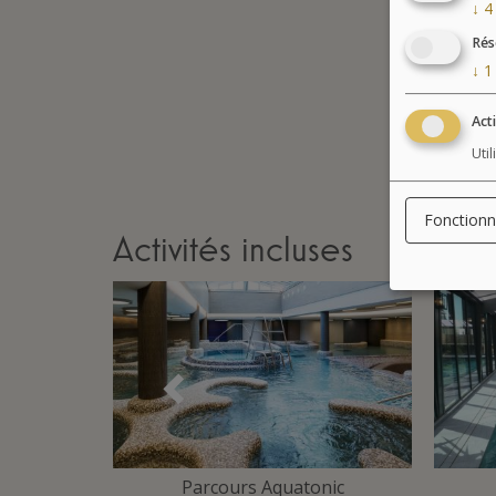
↓
4
Rés
↓
1
Act
Uti
Fonctionn
Activités incluses
Précédent
 Training
Parcours Aquatonic