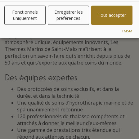
Entrez dans un univers où le bien-être est un art de
Fonctionnels
Enregistrer les
Tout accepter
vivre, où la grande tradition hôtelière est sublimée, où
uniquement
préférences
les lieux ont une âme.
TMSM
Équipes expertes, attentives et accueillantes,
atmosphère unique, équipements innovants, Les
Thermes Marins de Saint-Malo maîtrisent à la
perfection un savoir-faire qui s’enrichit depuis plus de
50 ans et qui s’exporte aux quatre coins du monde.
Des équipes expertes
Des protocoles de soins exclusifs, et dans la
durée, et dans la technicité
Une qualité de soins d’hydrothérapie marine et de
spa unanimement reconnue
120 professionnels de thalasso compétents et
attachés à donner le meilleur d’eux-mêmes
Une gamme de prestations très étendue qui
répond aux attentes de chacun.