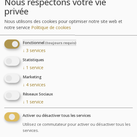
Nous respectons votre vie
privée
Parcours Aquatonic
Nous utilisons des cookies pour optimiser notre site web et
notre service
Politique de cookies
Fonctionnel
(toujours requis)
↓
3
services
Statistiques
↓
1
service
Marketing
↓
4
services
Réseaux Sociaux
↓
1
service
Activer ou désactiver tous les services
Utilisez ce commutateur pour activer ou désactiver tous les
services.
Le centre de Thalasso