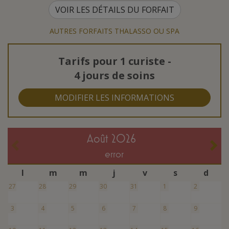
VOIR LES DÉTAILS DU FORFAIT
AUTRES FORFAITS THALASSO OU SPA
Tarifs pour
1 curiste
-
4 jours de soins
MODIFIER LES INFORMATIONS
août 2026
error
l
m
m
j
v
s
d
27
28
29
30
31
1
2
3
4
5
6
7
8
9