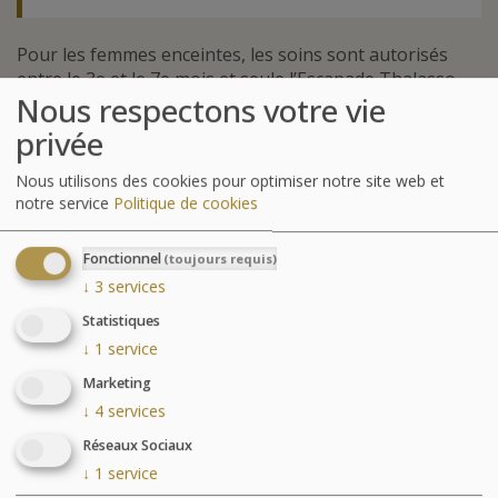
Pour les femmes enceintes, les soins sont autorisés
entre le 3e et le 7e mois et seule l’Escapade Thalasso
Nous respectons votre vie
peut être envisageable. Veuillez signaler l’état et le
stade de la grossesse lors de la réservation. Une visite
privée
médicale gratuite sera organisée sur place.
Nous utilisons des cookies pour optimiser notre site web et
notre service
Politique de cookies
Fonctionnel
(toujours requis)
↓
3
services
Statistiques
↓
1
service
Marketing
↓
4
services
Réseaux Sociaux
↓
1
service