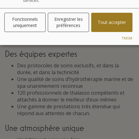
services.
les lieux ont une âme.
Équipes expertes, attentives et accueillantes,
atmosphère unique, équipements innovants, Les
Fonctionnels
Enregistrer les
Tout accepter
Thermes Marins de Saint-Malo maîtrisent à la
uniquement
préférences
perfection un savoir-faire qui s’enrichit depuis plus de
50 ans et qui s’exporte aux quatre coins du monde.
TMSM
Des équipes expertes
Des protocoles de soins exclusifs, et dans la
durée, et dans la technicité
Une qualité de soins d’hydrothérapie marine et de
spa unanimement reconnue
120 professionnels de thalasso compétents et
attachés à donner le meilleur d’eux-mêmes
Une gamme de prestations très étendue qui
répond aux attentes de chacun.
Une atmosphère unique