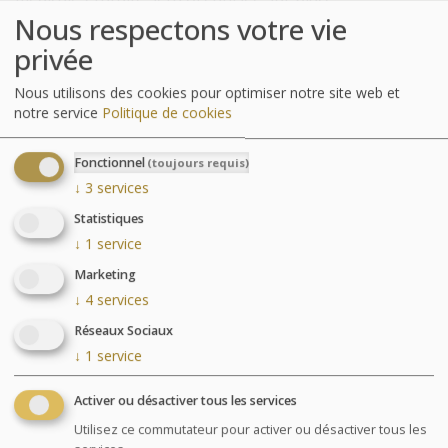
Nous respectons votre vie
privée
Nous utilisons des cookies pour optimiser notre site web et
notre service
Politique de cookies
Fonctionnel
(toujours requis)
↓
3
services
Statistiques
↓
1
service
Marketing
↓
4
services
Réseaux Sociaux
↓
1
service
Le centre de Thalasso
Activer ou désactiver tous les services
Entrez dans un univers où le bien-être est un art de
vivre, où la grande tradition hôtelière est sublimée, où
Utilisez ce commutateur pour activer ou désactiver tous les