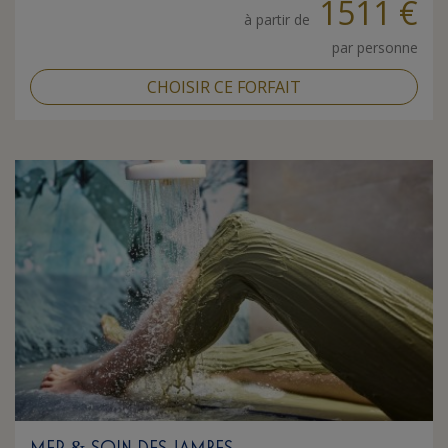
1511 €
à partir de
par personne
CHOISIR CE FORFAIT
MER
SOIN DES JAMBES
&