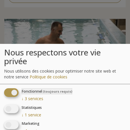
Nous respectons votre vie
privée
Nous utilisons des cookies pour optimiser notre site web et
notre service
Politique de cookies
Fonctionnel
(toujours requis)
↓
3
services
MER
RÉÉDUCATION
&
Statistiques
7 nuits ou +
↓
1
service
Idéal pour les pathologies ostéo-articulaires avec
Marketing
une prise en charge personnalisée pour retrouver