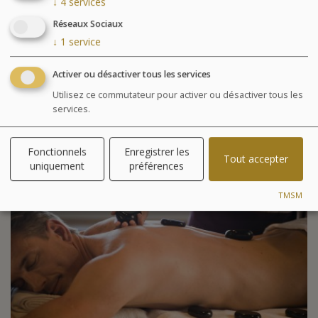
↓
4
services
mobilité et souplesse.
Réseaux Sociaux
1511 €
↓
1
service
à partir de
par personne
Activer ou désactiver tous les services
CHOISIR CE FORFAIT
Utilisez ce commutateur pour activer ou désactiver tous les
services.
Fonctionnels
Enregistrer les
Tout accepter
uniquement
préférences
TMSM