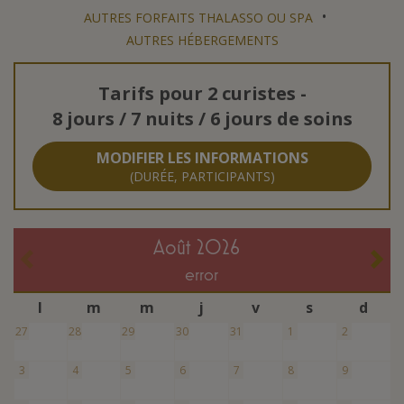
•
AUTRES FORFAITS THALASSO OU SPA
AUTRES HÉBERGEMENTS
Tarifs pour
2 curistes
-
8 jours / 7 nuits / 6 jours de soins
MODIFIER LES INFORMATIONS
(DURÉE, PARTICIPANTS)
août 2026
error
l
m
m
j
v
s
d
27
28
29
30
31
1
2
3
4
5
6
7
8
9