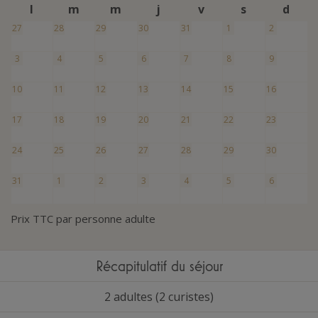
l
m
m
j
v
s
d
27
28
29
30
31
1
2
3
4
5
6
7
8
9
10
11
12
13
14
15
16
17
18
19
20
21
22
23
24
25
26
27
28
29
30
31
1
2
3
4
5
6
Prix TTC par personne adulte
Récapitulatif du séjour
2 adultes (2 curistes)