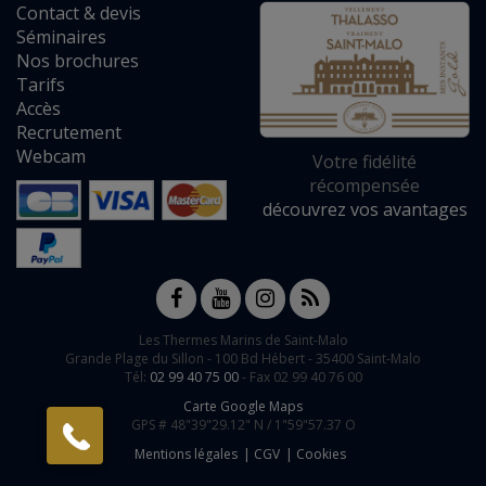
Contact
&
devis
Séminaires
Nos brochures
Tarifs
Accès
Recrutement
Webcam
Votre fidélité
récompensée
découvrez vos avantages
Les Thermes Marins de Saint-Malo
Grande Plage du Sillon -
100 Bd Hébert
-
35400
Saint-Malo
Tél:
02 99 40 75 00
- Fax 02 99 40 76 00
Carte Google Maps
GPS #
48"39"29.12" N /
1"59"57.37 O
Mentions légales
CGV
Cookies