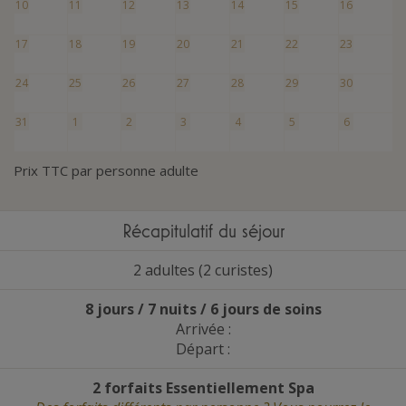
10
11
12
13
14
15
16
17
18
19
20
21
22
23
24
25
26
27
28
29
30
31
1
2
3
4
5
6
Prix TTC par personne adulte
Récapitulatif du séjour
2 adultes (2 curistes)
8 jours / 7 nuits / 6 jours de soins
Arrivée :
Départ :
2 forfaits Essentiellement Spa