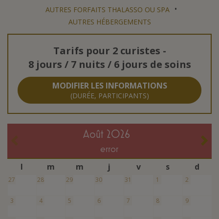
•
AUTRES FORFAITS THALASSO OU SPA
AUTRES HÉBERGEMENTS
Tarifs pour
2 curistes
-
8 jours / 7 nuits / 6 jours de soins
MODIFIER LES INFORMATIONS
(DURÉE, PARTICIPANTS)
août 2026
error
l
m
m
j
v
s
d
27
28
29
30
31
1
2
3
4
5
6
7
8
9