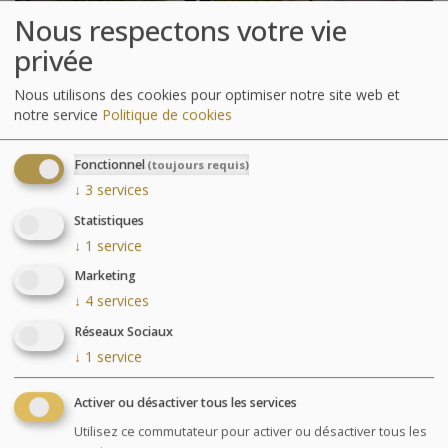
Nous respectons votre vie
privée
La résidence : Résidence
Nous utilisons des cookies pour optimiser notre site web et
Neptunia
notre service
Politique de cookies
Fonctionnel
(toujours requis)
La Résidence Neptunia propose 23 studios exposés sud
↓
3
services
et à 2 pas de la plage. Idéale pour 2 adultes et 2
enfants, la résidence permet d’accéder directement à la
Statistiques
thalasso par un couloir intérieur, ainsi qu’aux autres
↓
1
service
services des Thermes Marins : piscine d’eau de mer
Marketing
chauffée, espace forme, restaurants...
↓
4
services
Équipés et fonctionnels, ces studios répondent à notre
volonté de vous offrir un lieu d’hébergement familial,
Réseaux Sociaux
en toute liberté et pour un budget raisonnable.
↓
1
service
Les plus de la résidence
Activer ou désactiver tous les services
À 2 pas de la plage du Sillon.
Studios entièrement équipés. (lit armoire dans la
Utilisez ce commutateur pour activer ou désactiver tous les