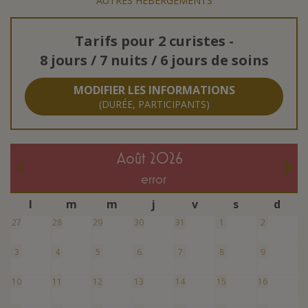
AUTRES HÉBERGEMENTS
Tarifs pour
2 curistes
-
8 jours / 7 nuits / 6 jours de soins
MODIFIER LES INFORMATIONS
(DURÉE, PARTICIPANTS)
août 2026
error
l
m
m
j
v
s
d
27
28
29
30
31
1
2
3
4
5
6
7
8
9
10
11
12
13
14
15
16