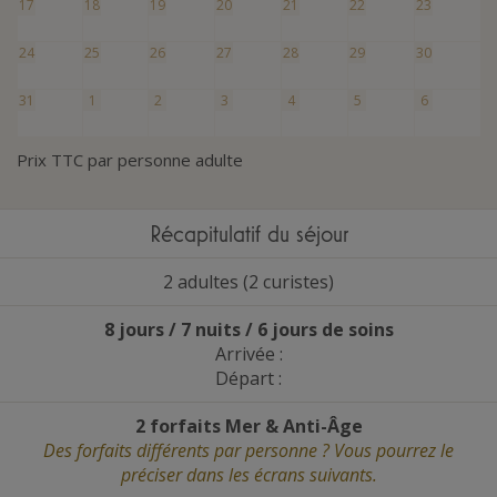
17
18
19
20
21
22
23
24
25
26
27
28
29
30
31
1
2
3
4
5
6
Prix TTC par personne adulte
Récapitulatif du séjour
2 adultes (2 curistes)
8 jours / 7 nuits / 6 jours de soins
Arrivée :
Départ :
2 forfaits Mer
&
Anti-Âge
Des forfaits différents par personne ? Vous pourrez le
préciser dans les écrans suivants.