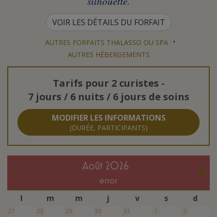
silhouette.
VOIR LES DÉTAILS DU FORFAIT
•
AUTRES FORFAITS THALASSO OU SPA
AUTRES HÉBERGEMENTS
Tarifs pour
2 curistes
-
7 jours / 6 nuits / 6 jours de soins
MODIFIER LES INFORMATIONS
(DURÉE, PARTICIPANTS)
août 2026
error
l
m
m
j
v
s
d
27
28
29
30
31
1
2