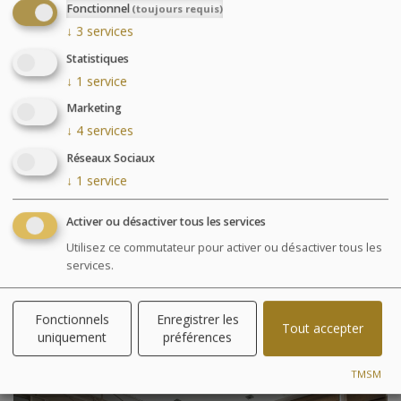
Réception ouverte 7 jours sur 7 et 24h/24
Fonctionnel
(toujours requis)
Accessible aux personnes à mobilité réduite
↓
3
services
Ascenseur
Statistiques
Animaux acceptés (sous conditions)
↓
1
service
Marketing
↓
4
services
Chambre
Réseaux Sociaux
↓
1
service
GALERIE DES CHAMBRES
Activer ou désactiver tous les services
Utilisez ce commutateur pour activer ou désactiver tous les
La chambre sélectionnée s'affichera ici, après avoir
services.
choisi une date
.
Fonctionnels
Enregistrer les
Tout accepter
uniquement
préférences
TMSM