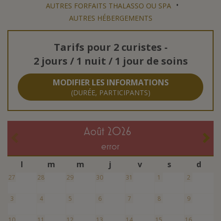
•
AUTRES FORFAITS THALASSO OU SPA
AUTRES HÉBERGEMENTS
Tarifs pour
2 curistes
-
2 jours / 1 nuit / 1 jour de soins
MODIFIER LES INFORMATIONS
(DURÉE, PARTICIPANTS)
août 2026
error
l
m
m
j
v
s
d
27
28
29
30
31
1
2
3
4
5
6
7
8
9
10
11
12
13
14
15
16