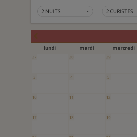
2 NUITS
2 CURISTES
l
undi
m
ardi
m
ercredi
27
28
29
3
4
5
10
11
12
17
18
19