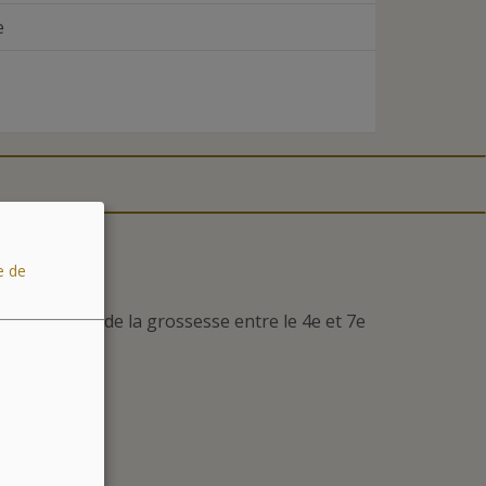
e
e de
 inconforts de la grossesse entre le 4e et 7e
e 1H10)