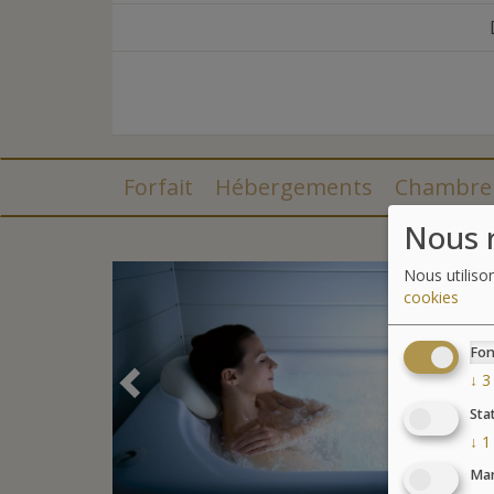
Forfait
Hébergements
Chambre
Nous r
Nous utiliso
cookies
Fon
Précédent
↓
3
Sta
↓
1
Mar