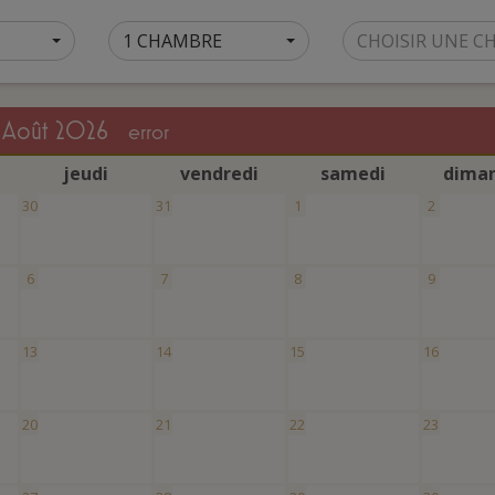
1 CHAMBRE
CHOISIR UNE C
août 2026
error
j
eudi
v
endredi
s
amedi
d
ima
30
31
1
2
6
7
8
9
13
14
15
16
20
21
22
23