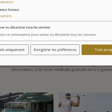
Accès au Parcours Aquatonic
services
eaux Sociaux
LEXIQUE DES SOINS
service
Points forts
iver ou désactiver tous les services
Chaque soin Thalasso et Spa est ciblé e
lisez ce commutateur pour activer ou désactiver tous les services.
tout au long de cette période unique.
els uniquement
Enregistrer les préférences
Tout acce
Pour les femmes enceintes, les soins sont autorisés en
Thalasso peut être envisageable. Veuillez signaler l’éta
réservation. Une visite médicale gratuite sera organis