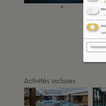
↓
4
Rés
↓
1
Act
Uti
Fonctionn
Activités incluses