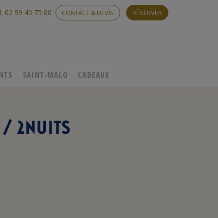
l. 02 99 40 75 00
CONTACT & DEVIS
RÉSERVER
NTS
SAINT-MALO
CADEAUX
/ 2NUITS