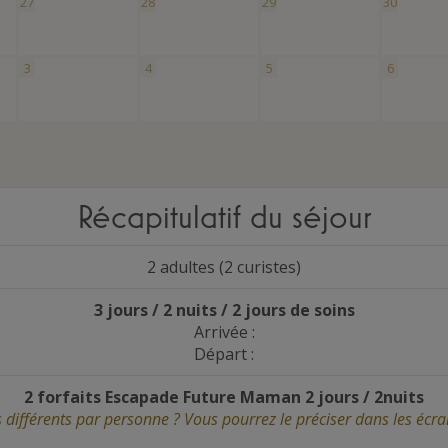
27
28
29
30
3
4
5
6
Récapitulatif du séjour
2 adultes (2 curistes)
3 jours / 2 nuits / 2 jours de soins
Arrivée :
Départ :
2 forfaits Escapade Future Maman 2 jours / 2nuits
s différents par personne ? Vous pourrez le préciser dans les écra