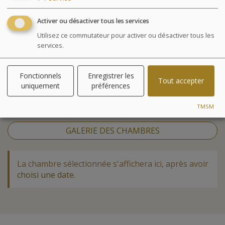
Club Enfants
Service Blanchisserie
Activer ou désactiver tous les services
Réception ouverte 7 jours sur 7 et 24h/24
Accessible aux personnes à mobilité réduite
Utilisez ce commutateur pour activer ou désactiver tous les
Ascenseur
services.
Animaux acceptés (sous conditions)
Fonctionnels
Enregistrer les
Tout accepter
uniquement
préférences
Chambre
TMSM
GALERIE DES CHAMBRES
La chambre sélectionnée s'affichera ici, après avoir
choisi une date
.