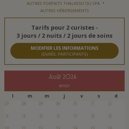
•
AUTRES FORFAITS THALASSO OU SPA
AUTRES HÉBERGEMENTS
Tarifs pour
2 curistes
-
3 jours / 2 nuits / 2 jours de soins
MODIFIER LES INFORMATIONS
(DURÉE, PARTICIPANTS)
août 2026
error
l
m
m
j
v
s
d
27
28
29
30
31
1
2
3
4
5
6
7
8
9
10
11
12
13
14
15
16