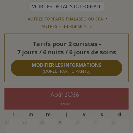
VOIR LES DÉTAILS DU FORFAIT
•
AUTRES FORFAITS THALASSO OU SPA
AUTRES HÉBERGEMENTS
Tarifs pour
2 curistes
-
7 jours / 6 nuits / 6 jours de soins
MODIFIER LES INFORMATIONS
(DURÉE, PARTICIPANTS)
août 2026
error
l
m
m
j
v
s
d
27
28
29
30
31
1
2