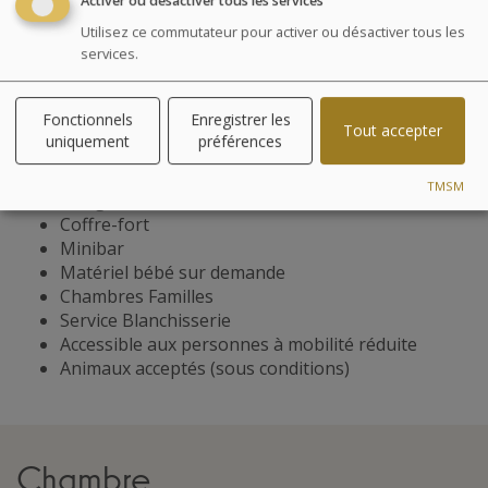
Activer ou désactiver tous les services
Restaurant vue sur mer
Bar salon de thé vue sur mer
Utilisez ce commutateur pour activer ou désactiver tous les
Petit déjeuner sous forme de buffet
services.
Spa
Piscine de détente
Fonctionnels
Enregistrer les
Hammam
Tout accepter
uniquement
préférences
Solarium
TV Satellite
TMSM
Wifi gratuit
Coffre-fort
Minibar
Matériel bébé sur demande
Chambres Familles
Service Blanchisserie
Accessible aux personnes à mobilité réduite
Animaux acceptés (sous conditions)
Chambre