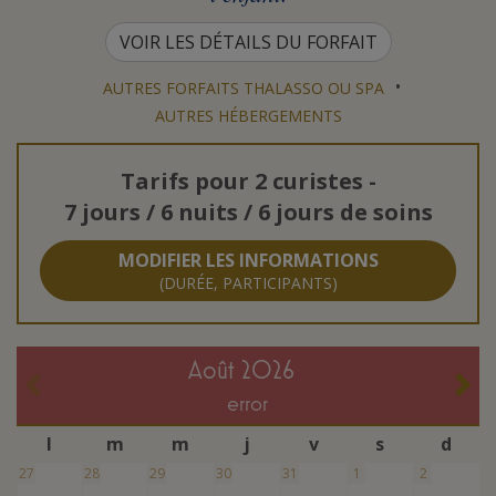
VOIR LES DÉTAILS DU FORFAIT
•
AUTRES FORFAITS THALASSO OU SPA
AUTRES HÉBERGEMENTS
Tarifs pour
2 curistes
-
7 jours / 6 nuits / 6 jours de soins
MODIFIER LES INFORMATIONS
(DURÉE, PARTICIPANTS)
août 2026
error
l
m
m
j
v
s
d
27
28
29
30
31
1
2