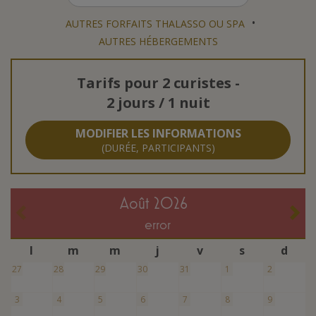
•
AUTRES FORFAITS THALASSO OU SPA
AUTRES HÉBERGEMENTS
Tarifs pour
2 curistes
-
2 jours / 1 nuit
MODIFIER LES INFORMATIONS
(DURÉE, PARTICIPANTS)
août 2026
error
l
m
m
j
v
s
d
27
28
29
30
31
1
2
3
4
5
6
7
8
9