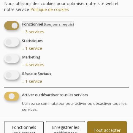
Nous utilisons des cookies pour optimiser notre site web et
notre service
Politique de cookies
Chambre
Fonctionnel
(toujours requis)
GALERIE DES CHAMBRES
↓
3
services
Statistiques
↓
1
service
La chambre sélectionnée s'affichera ici, après avoir
choisi une date
.
Marketing
↓
4
services
Réseaux Sociaux
↓
1
service
Activer ou désactiver tous les services
Utilisez ce commutateur pour activer ou désactiver tous les
services.
Fonctionnels
Enregistrer les
Tout accepter