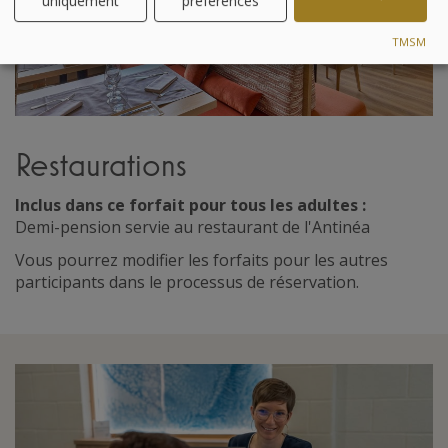
uniquement
préférences
TMSM
Restaurations
Inclus dans ce forfait pour tous les adultes :
Demi-pension servie au restaurant de l'Antinéa
Vous pourrez modifier les forfaits pour les autres
participants dans le processus de réservation.