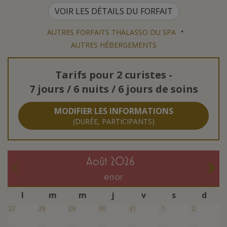
VOIR LES DÉTAILS DU FORFAIT
•
AUTRES FORFAITS THALASSO OU SPA
AUTRES HÉBERGEMENTS
Tarifs pour
2 curistes
-
7 jours / 6 nuits / 6 jours de soins
MODIFIER LES INFORMATIONS
(DURÉE, PARTICIPANTS)
août 2026
error
l
m
m
j
v
s
d
27
28
29
30
31
1
2