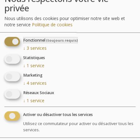
privée
Les plus de l'hôtel :
20 chambres avec ascenseur dont 14 avec vue sur
Nous utilisons des cookies pour optimiser notre site web et
mer et 2 chambres « Famille ».
notre service
Politique de cookies
Restaurant traditionnel vue mer.
Vue imprenable sur la mer et un accès direct à la
Fonctionnel
(toujours requis)
plage.
↓
3
services
Idéalement situé entre la cité corsaire et la
Thalasso des Thermes Marins
Statistiques
↓
1
service
Les services de l'hôtel :
20 chambres avec ascenseur
Marketing
Restaurant vue sur mer
↓
4
services
Terrasse couverte et chauffée vue mer
Réseaux Sociaux
Espace lounge
↓
1
service
TV Satellite et Canal+
Wifi gratuit
Coffre-fort
Activer ou désactiver tous les services
Location de vélo sur demande
Utilisez ce commutateur pour activer ou désactiver tous les
Matériel bébé sur demande
services.
Réception ouverte 7 jours sur 7 et 24h/24