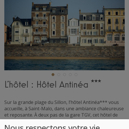
L'hôtel : Hôtel Antinéa
Sur la grande plage du Sillon, l’hôtel Antinéa*** vous
accueille, à Saint-Malo, dans une ambiance chaleureuse
et reposante. À deux pas de la gare TGV, cet hôtel de
charme propose des chambres très confortables dont
Nous respectons votre vie
la plupart ont une vue imprenable sur la mer.