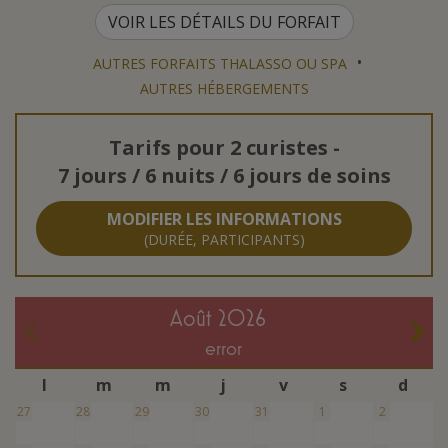
VOIR LES DÉTAILS DU FORFAIT
•
AUTRES FORFAITS THALASSO OU SPA
AUTRES HÉBERGEMENTS
Tarifs pour
2 curistes
-
7 jours / 6 nuits / 6 jours de soins
MODIFIER LES INFORMATIONS
(DURÉE, PARTICIPANTS)
août 2026
error
l
m
m
j
v
s
d
27
28
29
30
31
1
2