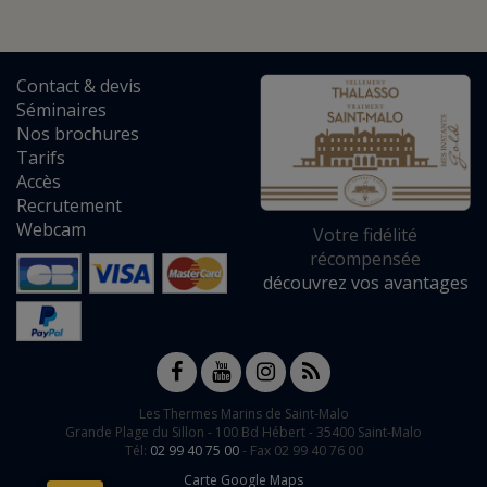
Contact
&
devis
Séminaires
Nos brochures
Tarifs
Accès
Recrutement
Webcam
Votre fidélité
récompensée
découvrez vos avantages
Les Thermes Marins de Saint-Malo
Grande Plage du Sillon -
100 Bd Hébert
-
35400
Saint-Malo
Tél:
02 99 40 75 00
- Fax 02 99 40 76 00
Carte Google Maps