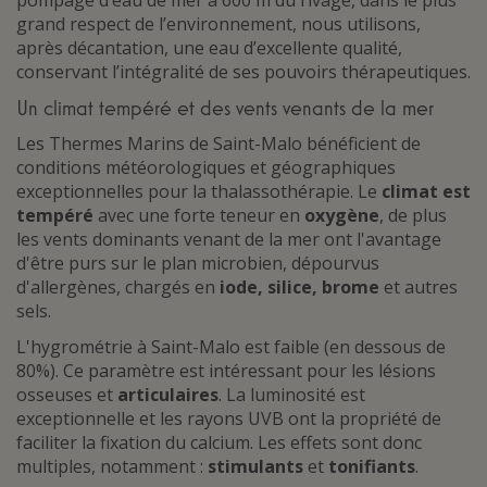
pompage d’eau de mer à 600 m du rivage, dans le plus
grand respect de l’environnement, nous utilisons,
après décantation, une eau d’excellente qualité,
conservant l’intégralité de ses pouvoirs thérapeutiques.
Un climat tempéré et des vents venants de la mer
Les Thermes Marins de Saint-Malo bénéficient de
conditions météorologiques et géographiques
exceptionnelles pour la thalassothérapie. Le
climat est
tempéré
avec une forte teneur en
oxygène
, de plus
les vents dominants venant de la mer ont l'avantage
d'être purs sur le plan microbien, dépourvus
d'allergènes, chargés en
iode, silice, brome
et autres
sels.
L'hygrométrie à Saint-Malo est faible (en dessous de
80%). Ce paramètre est intéressant pour les lésions
osseuses et
articulaires
. La luminosité est
exceptionnelle et les rayons UVB ont la propriété de
faciliter la fixation du calcium. Les effets sont donc
multiples, notamment :
stimulants
et
tonifiants
.