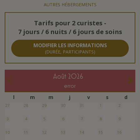
AUTRES HÉBERGEMENTS
Tarifs pour
2 curistes
-
7 jours / 6 nuits / 6 jours de soins
MODIFIER LES INFORMATIONS
(DURÉE, PARTICIPANTS)
août 2026
error
l
m
m
j
v
s
d
27
28
29
30
31
1
2
3
4
5
6
7
8
9
10
11
12
13
14
15
16